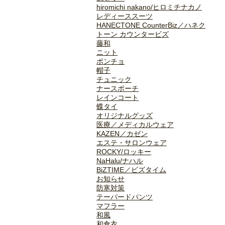
hiromichi nakano/ヒロミチナカノ
レディーススーツ
HANECTONE CounterBiz／ハネク
トーン カウンタービズ
藤和
ニット
ポンチョ
帽子
チュニック
ナースポーチ
レインコート
蝶タイ
オリジナルグッズ
医療／メディカルウェア
KAZEN／カゼン
エステ・サロンウェア
ROCKY/ロッキー
NaHalu/ナハル
BiZTIME／ビズタイム
お知らせ
防寒対策
テーパードパンツ
マフラー
和風
和食衣