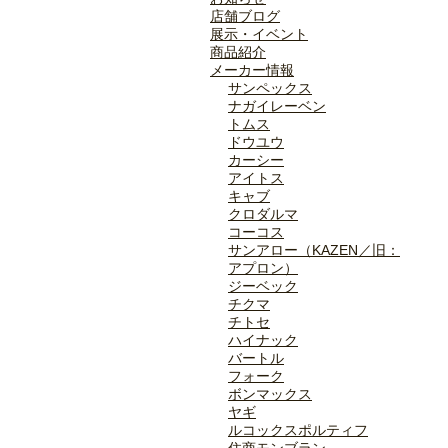
店舗ブログ
展示・イベント
商品紹介
メーカー情報
サンペックス
ナガイレーベン
トムス
ドウユウ
カーシー
アイトス
キャブ
クロダルマ
コーコス
サンアロー（KAZEN／旧：
アプロン）
ジーベック
チクマ
チトセ
ハイナック
バートル
フォーク
ボンマックス
ヤギ
ルコックスポルティフ