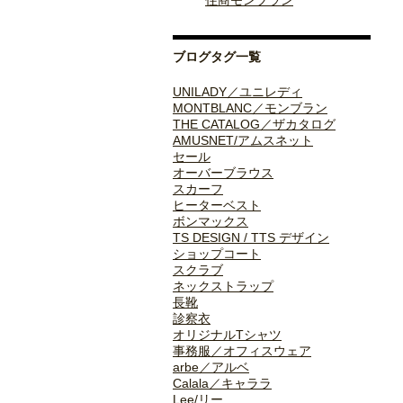
住商モンブラン
ブログタグ一覧
UNILADY／ユニレディ
MONTBLANC／モンブラン
THE CATALOG／ザカタログ
AMUSNET/アムスネット
セール
オーバーブラウス
スカーフ
ヒーターベスト
ボンマックス
TS DESIGN / TTS デザイン
ショップコート
スクラブ
ネックストラップ
長靴
診察衣
オリジナルTシャツ
事務服／オフィスウェア
arbe／アルベ
Calala／キャララ
Lee/リー