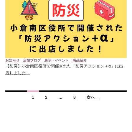
お知らせ
店舗ブログ
展示・イベント
商品紹介
【防災】小倉南区役所で開催された「防災アクション＋α」に出
店しました！
投
1
2
…
8
次へ →
稿
ナ
ビ
ゲ
ー