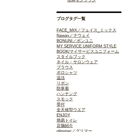
住商モンブラン
ブログタグ一覧
FACE_MIX／フェイス_ミックス
Naway／ナウェイ
BONUNI／ボンユニ
MY SERVICE UNIFORM STYLE
BOOK/マイサービスユニフォーム
スタイルブック
ネイル・サロンウェア
ブラウス
ポロシャツ
温活
リボン
防寒着
ハンチング
スモック
受付
全天候型ウエア
ENJOY
簡易トイレ
店舗紹介
glimmer／グリマー