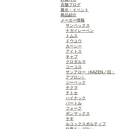
店舗ブログ
展示・イベント
商品紹介
メーカー情報
サンペックス
ナガイレーベン
トムス
ドウユウ
カーシー
アイトス
キャブ
クロダルマ
コーコス
サンアロー（KAZEN／旧：
アプロン）
ジーベック
チクマ
チトセ
ハイナック
バートル
フォーク
ボンマックス
ヤギ
ルコックスポルティフ